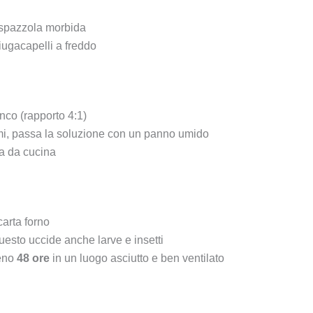
a spazzola morbida
ciugacapelli a freddo
nco (rapporto 4:1)
ami, passa la soluzione con un panno umido
a da cucina
carta forno
uesto uccide anche larve e insetti
meno
48 ore
in un luogo asciutto e ben ventilato