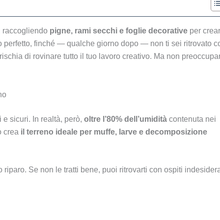
i, raccogliendo
pigne, rami secchi e foglie decorative
per crea
 perfetto, finché — qualche giorno dopo — non ti sei ritrovato c
rischia di rovinare tutto il tuo lavoro creativo. Ma non preoccupar
no
e sicuri. In realtà, però,
oltre l’80% dell’umidità
contenuta nei
to crea
il terreno ideale per muffe, larve e decomposizione
riparo. Se non le tratti bene, puoi ritrovarti con ospiti indesidera