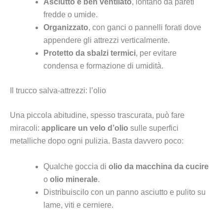
Asciutto e ben ventilato
, lontano da pareti
fredde o umide.
Organizzato
, con ganci o pannelli forati dove
appendere gli attrezzi verticalmente.
Protetto da sbalzi termici
, per evitare
condensa e formazione di umidità.
Il trucco salva-attrezzi: l’olio
Una piccola abitudine, spesso trascurata, può fare
miracoli:
applicare un velo d’olio
sulle superfici
metalliche dopo ogni pulizia. Basta davvero poco:
Qualche goccia di
olio da macchina da cucire
o
olio minerale
.
Distribuiscilo con un panno asciutto e pulito su
lame, viti e cerniere.